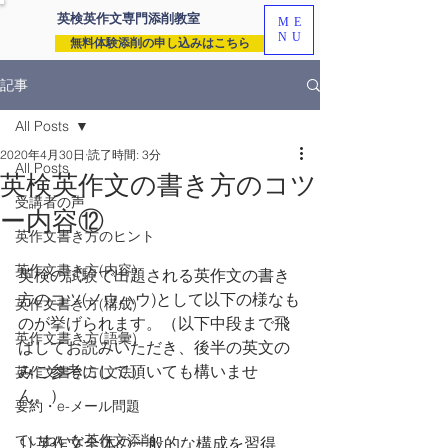
英検英作文専門
添削教室
ME
NU
無料体験添削の申し込みはこちら
記事
All Posts
2020年4月30日
読了時間: 3分
All Posts
英検英作文の書き方のコツ
受講者の声
ー内容⑫
英作文書き方のヒント
英作文書き方(内容)
英検の試験で出題される英作文の書き
方のコツ(ノウハウ)として以下の様なも
英作文書き方(構成)
のが挙げられます。（以下中段まで飛
英作文書き方(語彙)
ばしてお読みいただき、後半の英文の
みご参考にして頂いても構いませ
英作文書き方(文法)
ん。）
要約・e-メール問題
ていねいな英作文添削
1) 英作文全体の一般的な構成を習得