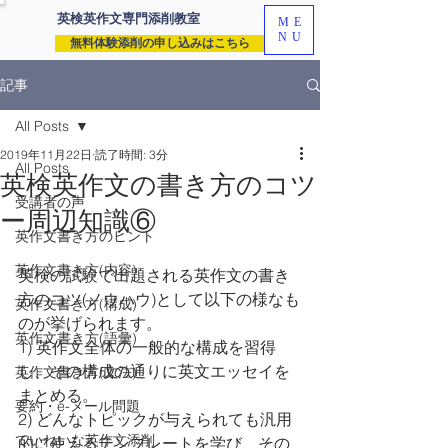
英検英作文専門
添削教室
ME
NU
無料体験添削の申し込みはこちら
記事
All Posts
2019年11月22日
読了時間: 3分
All Posts
英検英作文の書き方のコツ
受講者の声
ー周辺知識⑥
英作文書き方のヒント
英作文書き方(内容)
英検の試験で出題される英作文の書き
方のコツ(ノウハウ)として以下の様なも
英作文書き方(構成)
のが挙げられます。
英作文書き方(語彙)
1) 英作文全体の一般的な構成を習得
し、その構成の通りに英文エッセイを
英作文書き方(文法)
まとめる。
要約・e-メール問題
2) どんなトピックが与えられても汎用
ていねいな英作文添削
的に使えるテンプレートを学び、その