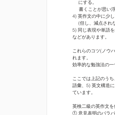
　 にする。
     書くこと
4) 英作文の中に少
　 (但し、減点さ
5) 同じ表現や単
などがあります。
これらのコツ(ノウ
れます。
効率的な勉強法の一
ここでは上記のうち、
語彙、5) 英文構
ています。
英検二級の英作文を
① 意見表明のパラパラ