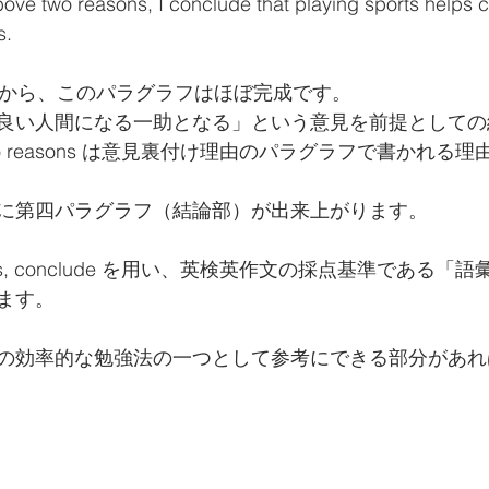
ove two reasons, I conclude that playing sports helps c
    
すから、このパラグラフはほぼ完成です。
良い人間になる一助となる」という意見を前提としての
 two reasons は意見裏付け理由のパラグラフで書かれる
に第四パラグラフ（結論部）が出来上がります。
, adults, conclude を用い、英検英作文の採点基準であ
ます。
の効率的な勉強法の一つとして参考にできる部分があれ