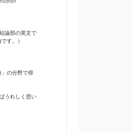
hildren 
結論部の英文で
理由です。）
る「語彙」の分野で得
ばうれしく思い