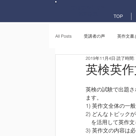
英検英作文専門
添削教室
TOP
All Posts
受講者の声
英作文書
2019年11月4日
読了時間:
英作文書き方(文法)
要約・e-
英検英作
英検の試験で出題さ
ます。
1) 英作文全体の
2) どんなトピッ
　を活用して英作文
3) 英作文の内容