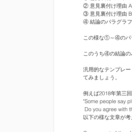
② 意見裏付け理由 A
③ 意見裏付け理由 B
④ 結論のパラグラフ 
この様な①～④のパ
このうち④の結論の
汎用的なテンプレートとしてOn
てみましょう。
例えば2018年第三
"Some people say pl
 Do you agree 
以下の様な文章が考