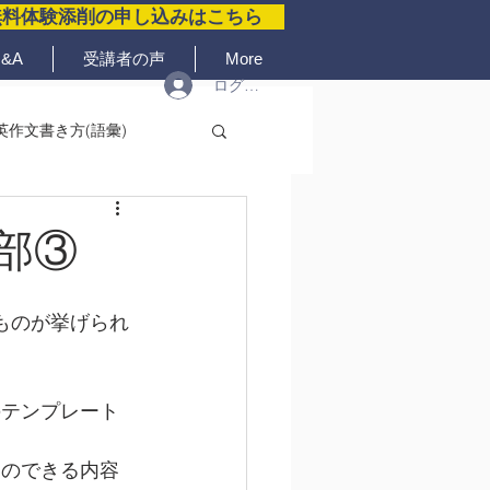
無料体験添削の申し込みはこちら
&A
受講者の声
More
ログイン
英作文書き方(語彙)
部③
ものが挙げられ
。
のテンプレート
とのできる内容