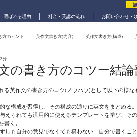
選ばれる理由
料金・受講の流れ
お問い合わせ・Q
き方のヒント
英作文書き方(内容)
英作文書き方(構成)
 3分
メール問題
ていねいな英作文添削
文の書き方のコツー結論
れる英作文の書き方のコツ(ノウハウ)として以下の様な
一般的な構成を習得し、その構成の通りに英文をまとめる
クが与えられても汎用的に使えるテンプレートを学び、そ
を書く。
は必ずしも自分の意見でなくても構わない。自分で書くこ