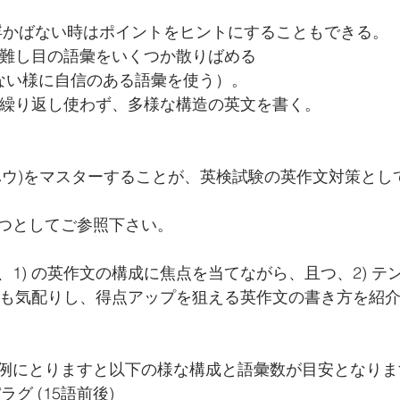
が思い浮かばない時はポイントをヒントにすることもできる。
し難し目の語彙をいくつか散りばめる 
れない様に自信のある語彙を使う）。
語を繰り返し使わず、多様な構造の英文を書く。
ハウ)をマスターすることが、英検試験の英作文対策とし
つとしてご参照下さい。
1) の英作文の構成に焦点を当てながら、且つ、2) テン
造にも気配りし、得点アップを狙える英作文の書き方を紹
例にとりますと以下の様な構成と語彙数が目安となりま
グ (15語前後)