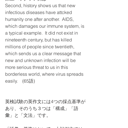
Second, history shows us that new 
infectious diseases have attcked 
humanity one after another.  AIDS, 
which damages our immune system, is 
a typical example.  It did not exist in 
nineteenth century, but has killed 
millions of people since twentieth, 
which sends us a clear message that 
new and unknown infection will be 
more serious threat to us in this 
borderless world, where virus spreads 
easily.    (65語)
英検試験の英作文には4つの採点基準が
あり、そのうち３つは「構成」「語
彙」と「文法」です。