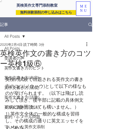
英検英作文専門
添削教室
ME
NU
無料体験添削の申し込みはこちら
記事
All Posts
2020年2月4日
読了時間: 3分
All Posts
英検英作文の書き方のコツ
受講者の声
ー英検1級⑥
英作文書き方のヒント
英作文書き方(内容)
英検の試験で出題される英作文の書き
方のコツ(ノウハウ)として以下の様なも
英作文書き方(構成)
のが挙げられます。（以下は飛ばし読
英作文書き方(語彙)
みして頂き、後半部に記載の具体例文
のみご参照頂いても構いません。）
英作文書き方(文法)
1) 英作文全体の一般的な構成を習得
要約・e-メール問題
し、その構成の通りに英文エッセイを
ていねいな英作文添削
まとめる。