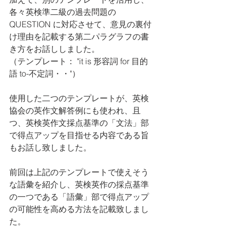
各々英検準二級の過去問題の 
QUESTION に対応させて、意見の裏付
け理由を記載する第二パラグラフの書
き方をお話ししました。
（テンプレート： "it is 形容詞 for 目的
語 to-不定詞・・"） 
使用した二つのテンプレートが、英検
協会の英作文解答例にも使われ、且
つ、英検英作文採点基準の「文法」部
で得点アップを目指せる内容である旨
もお話し致しました。
前回は上記のテンプレートで使えそう
な語彙を紹介し、英検英作の採点基準
の一つである「語彙」部で得点アップ
の可能性を高める方法を記載致しまし
た。