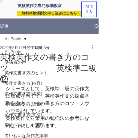
英検英作文専門
添削教室
ME
NU
無料体験添削の申し込みはこちら
記事
All Posts
2020年5月14日
読了時間: 3分
All Posts
英検英作文の書き方のコ
受講者の声
ツ 英検準二級
英作文書き方のヒント
⑫
英作文書き方(内容)
シリーズとして、英検準二級の英作文
英作文書き方(構成)
に焦点を当てて、英検英作文の採点基
準を参考に、その書き方のコツ・ノウ
英作文書き方(語彙)
ハウを記しています。
英作文書き方(文法)
英検英作文対策用の勉強法の参考にな
要約・e-メール問題
ればうれしく思います。
ていねいな英作文添削