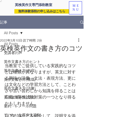
英検英作文専門
添削教室
ME
NU
無料体験添削の申し込みはこちら
記事
All Posts
2022年3月10日
読了時間: 2分
All Posts
英検英作文の書き方のコツ
受講者の声
英作文書き方のヒント
当教室でご提供している実践的なコツ
英作文書き方(内容)
とは種類が異なりますが、英文に対す
る興味や語彙・文法・表現方法、更に
英作文書き方(構成)
は文化などの学習方法として、ことわ
英作文書き方(語彙)
ざや言い習わしから知識を得ることは
広義の英検試験対策の一つとなり得る
英作文書き方(文法)
かもしれません。
要約・e-メール問題
ていねいな英作文添削
以下に諺などを紹介して、説明文を添