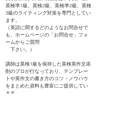
英検準1級、英検2級、英検準2級、英検
3級のライティング対策を専門としてい
ます。 
（英語に関するどのようなお問合せで
も、ホームページの「お問合せ」フォ
ームからご質問　
　下さい。）
講師は英検1級を保持した英検英作文添
削のプロが行なっており、テンプレー
トや英作文の書き方のコツ・ノウハウ
をまとめた資料も豊富にご提供してい
ます。
英語の表現にとどまらず、英作文の内
容・説得力・わかりやすさも添削の対
象としており、
受講生の方の満足度は95％以上。