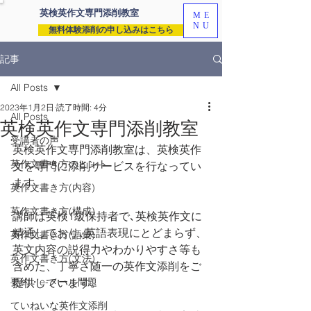
英検英作文専門
添削教室
ME
NU
無料体験添削の申し込みはこちら
記事
All Posts
2023年1月2日
読了時間: 4分
All Posts
英検英作文専門添削教室
受講者の声
英検英作文専門添削教室は、英検英作
英作文書き方のヒント
文を専門に添削サービスを行なってい
ます。
英作文書き方(内容)
英作文書き方(構成)
講師は英検1級保持者で､英検英作文に
精通しており､英語表現にとどまらず、
英作文書き方(語彙)
英文内容の説得力やわかりやすさ等も
英作文書き方(文法)
含めた、丁寧さ随一の英作文添削をご
要約・e-メール問題
提供しています。
ていねいな英作文添削