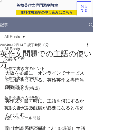
英検英作文専門
添削教室
ME
NU
無料体験添削の申し込みはこちら
記事
All Posts
2024年12月14日
読了時間: 2分
All Posts
英作文問題での主語の使い
受講者の声
方
英作文書き方のヒント
大阪を拠点に、オンラインでサービス
英作文書き方(内容)
をご提供している、英検英作文専門添
削教室です。
英作文書き方(構成)
英作文書き方(語彙)
英作文を書く時に、主語を何にするか
には、一定の配慮が必要になると考え
英作文書き方(文法)
られます。
要約・e-メール問題
ていねいな英作文添削
同じ主語、特に同じ ”人” を繰返し主語