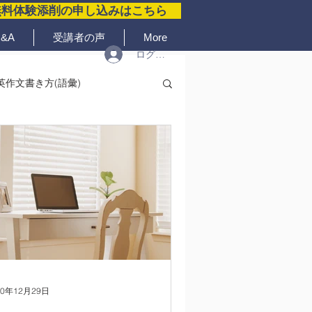
無料体験添削の申し込みはこちら
&A
受講者の声
More
ログイン
英作文書き方(語彙)
20年12月29日