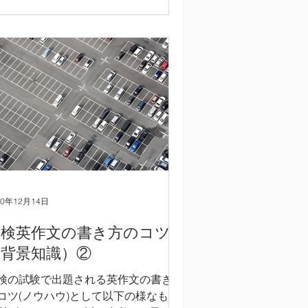
文全体の一般的な構成を習得し、その
成の通りに英文エッセイをまとめる。
.
20年12月14日
英検英作文の書き方のコツ
（背景知識）②
検の試験で出題される英作文の書き方
コツ(ノウハウ)として以下の様なもの