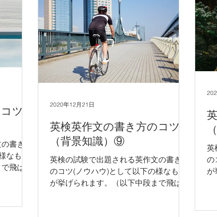
20
2020年12月21日
のコツ
英検英作文の書き方のコツ
（背景知識）⑨
文の書き方
英
の様なもの
英検の試験で出題される英作文の書き方
の
まで飛ばし
のコツ(ノウハウ)として以下の様なもの
が
文のみご参
が挙げられます。（以下中段まで飛ばし
て
 1) 英
てお読みいただき、後半の英文のみご参
考
得し、その
考にして頂いても構いません。） 1) 英
作
まとめる。