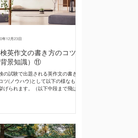
20年12月23日
英検英作文の書き方のコツ
（背景知識）⑪
検の試験で出題される英作文の書き方
コツ(ノウハウ)として以下の様なもの
挙げられます。（以下中段まで飛ばし
お読みいただき、後半の英文のみご参
にして頂いても構いません。） 1) 英
文全体の一般的な構成を習得し、その
成の通りに英文エッセイをまとめる。
.