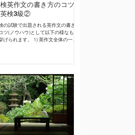
英検英作文の書き方のコツ
英検3級②
検の試験で出題される英作文の書き方
コツ(ノウハウ)として以下の様なもの
挙げられます。 1) 英作文全体の一般
な構成を習得し、その構成の通りに英
エッセイをまとめる。 2) どんなトピ
クが与えられても汎用的に使えるテン
レートを学び、そのテンプレート...