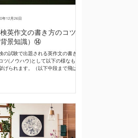
20年12月26日
英検英作文の書き方のコツ
（背景知識）⑭
検の試験で出題される英作文の書き方
コツ(ノウハウ)として以下の様なもの
挙げられます。（以下中段まで飛ばし
お読みいただき、後半の英文のみご参
にして頂いても構いません。） 1) 英
文全体の一般的な構成を習得し、その
成の通りに英文エッセイをまとめる。
.