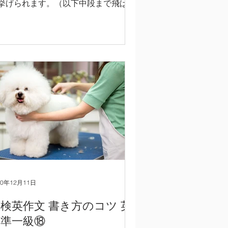
挙げられます。（以下中段まで飛ばし
お読みいただき、後半の英文のみご参
にして頂いても構いません。） 1) 英
文全体の一般的な構成を習得し、その
成の通りに英文エッセイをまとめる。
.
20年12月11日
検英作文 書き方のコツ 英
検準一級⑱