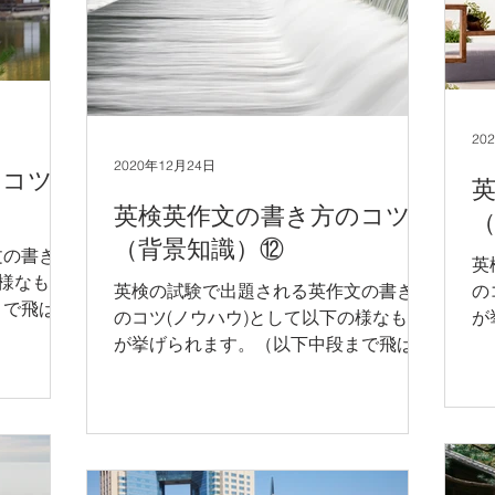
20
2020年12月24日
のコツ
英検英作文の書き方のコツ
（背景知識）⑫
文の書き方
英
の様なもの
英検の試験で出題される英作文の書き方
の
まで飛ばし
のコツ(ノウハウ)として以下の様なもの
が
文のみご参
が挙げられます。（以下中段まで飛ばし
て
 1) 英
てお読みいただき、後半の英文のみご参
考
得し、その
考にして頂いても構いません。） 1) 英
作
まとめる。
作文全体の一般的な構成を習得し、その
構
構成の通りに英文エッセイをまとめる。
2)..
2)...