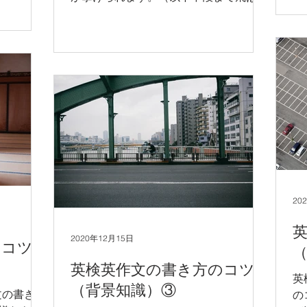
 1) 英
作
てお読みいただき、後半の英文のみご参
得し、その
構
考にして頂いても構いません。） 1) 英
まとめる。
2)..
作文全体の一般的な構成を習得し、その
構成の通りに英文エッセイをまとめる。
2)...
20
2020年12月15日
のコツ
英検英作文の書き方のコツ
英
（背景知識）③
文の書き方
の