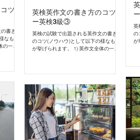
のコツ
英検英作文の書き方のコツ
ー
ー英検3級③
英
文の書き方
英検の試験で出題される英作文の書き方
の
の様なもの
のコツ(ノウハウ)として以下の様なもの
が
全体の一般
が挙げられます。 1) 英作文全体の一般
的
の通りに英
的な構成を習得し、その構成の通りに英
文
どんなトピ
文エッセイをまとめる。 2) どんなトピ
ッ
えるテンプ
ックが与えられても汎用的に使えるテン
プ
...
プレートを学び、そのテンプレート...