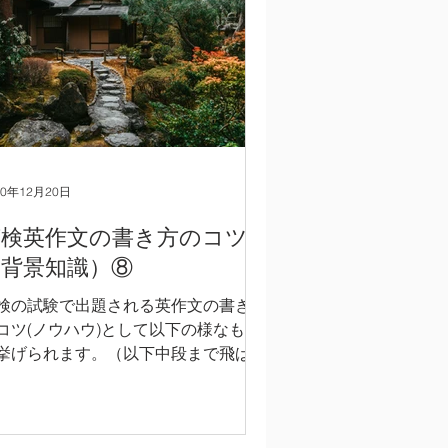
20年12月20日
英検英作文の書き方のコツ
（背景知識）⑧
検の試験で出題される英作文の書き方
コツ(ノウハウ)として以下の様なもの
挙げられます。（以下中段まで飛ばし
お読みいただき、後半の英文のみご参
にして頂いても構いません。） 1) 英
文全体の一般的な構成を習得し、その