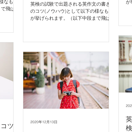
の様なもの
が
英検の試験で出題される英作文の書き方
まで飛ばし
て
のコツ(ノウハウ)として以下の様なもの
文のみご参
考
が挙げられます。（以下中段まで飛ばし
 1) 英
作
てお読みいただき、後半の英文のみご参
得し、その
構
考にして頂いても構いません。） 1) 英
まとめる。
2)..
作文全体の一般的な構成を習得し、その
構成の通りに英文エッセイをまとめる。
2)...
20
英
2020年12月13日
のコツ