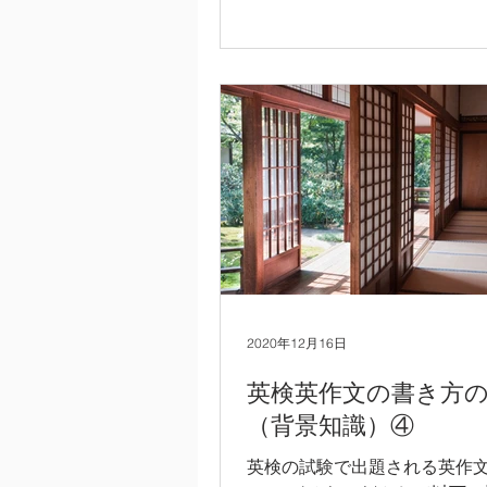
考にして頂いても構いません。）
作文全体の一般的な構成を習
構成の通りに英文エッセイを
2)...
2020年12月16日
英検英作文の書き方
（背景知識）④
英検の試験で出題される英作