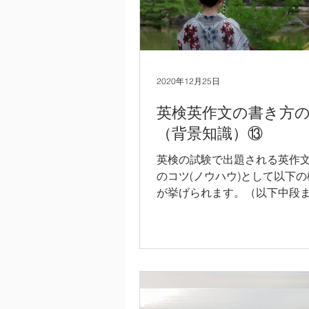
2020年12月25日
英検英作文の書き方
（背景知識）⑬
英検の試験で出題される英作
のコツ(ノウハウ)として以下
が挙げられます。（以下中段
てお読みいただき、後半の英
考にして頂いても構いません。）
作文全体の一般的な構成を習
構成の通りに英文エッセイを
2)...