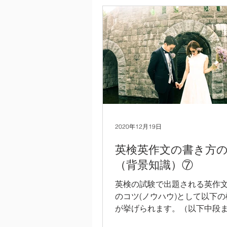
2)...
2020年12月19日
英検英作文の書き方
（背景知識）⑦
英検の試験で出題される英作
のコツ(ノウハウ)として以下
が挙げられます。（以下中段
てお読みいただき、後半の英