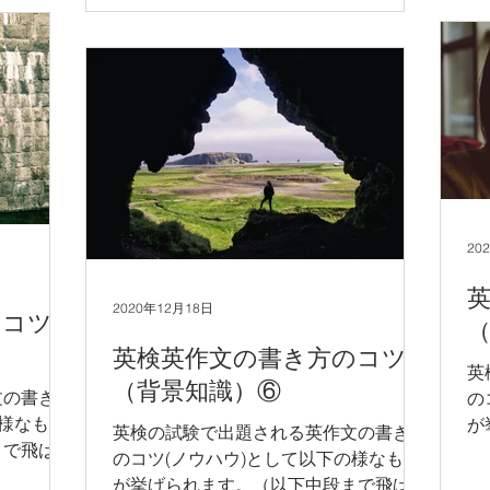
作文全体の一般的な構成を習得し、その
構
構成の通りに英文エッセイをまとめる。
2)..
2)...
20
2020年12月18日
のコツ
英検英作文の書き方のコツ
英
（背景知識）⑥
文の書き方
の
の様なもの
が
英検の試験で出題される英作文の書き方
まで飛ばし
て
のコツ(ノウハウ)として以下の様なもの
文のみご参
考
が挙げられます。（以下中段まで飛ばし