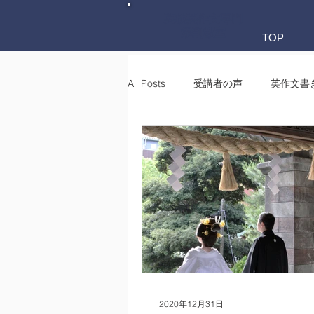
英検英作文専門
添削教室
TOP
All Posts
受講者の声
英作文書
英作文書き方(文法)
要約・e-
2020年12月31日