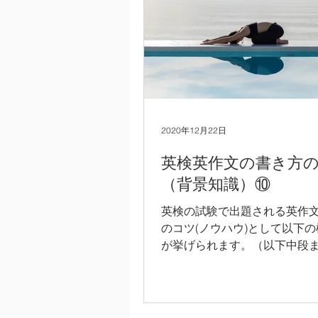
2020年12月22日
英検英作文の書き方
（背景知識）⑩
英検の試験で出題される英作
のコツ(ノウハウ)として以下
が挙げられます。（以下中段
てお読みいただき、後半の英
考にして頂いても構いません。）
作文全体の一般的な構成を習
構成の通りに英文エッセイを