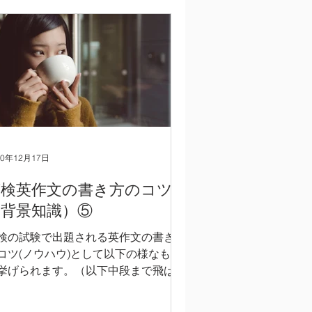
成の通りに英文エッセイをまとめる。
.
20年12月17日
英検英作文の書き方のコツ
（背景知識）⑤
検の試験で出題される英作文の書き方
コツ(ノウハウ)として以下の様なもの
挙げられます。（以下中段まで飛ばし
お読みいただき、後半の英文のみご参
にして頂いても構いません。） 1) 英