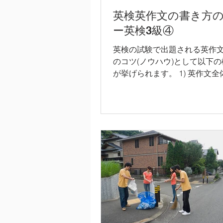
英検英作文の書き方
ー英検3級④
英検の試験で出題される英作
のコツ(ノウハウ)として以下
が挙げられます。 1) 英作文
的な構成を習得し、その構成
文エッセイをまとめる。 2) 
ックが与えられても幅広く使
レートを学び、そのテンプレート