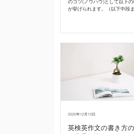
のコツ(ノウハウ)として以下
が挙げられます。（以下中段
てお読みいただき、後半の英
考にして頂いても構いません。）
作文全体の一般的な構成を習
構成の通りに英文エッセイを
2)...
2020年12月13日
英検英作文の書き方