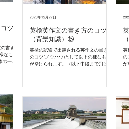
2020年12月27日
20
のコツ
英検英作文の書き方のコツ
（背景知識）⑮
文の書き方
英検の試験で出題される英作文の書き方
英
の様なもの
のコツ(ノウハウ)として以下の様なもの
の
全体の一般
が挙げられます。（以下中段まで飛ばし
が
の通りに英
てお読みいただき、後半の英文のみご参
て
どんなトピ
考にして頂いても構いません。） 1) 英
考
使えるテン
作文全体の一般的な構成を習得し、その
作
ト...
構成の通りに英文エッセイをまとめる。
構
2)...
2)..