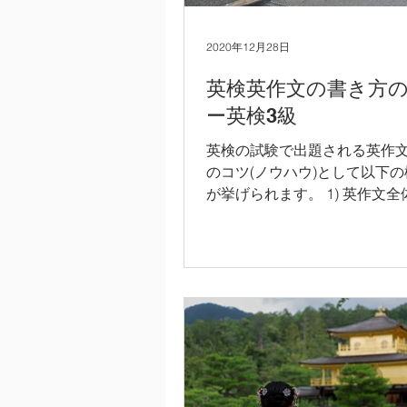
2020年12月28日
英検英作文の書き方
ー英検3級
英検の試験で出題される英作
のコツ(ノウハウ)として以下
が挙げられます。 1) 英作文
的な構成を習得し、その構成
文エッセイをまとめる。 2) 
ックが与えられても汎用的に
プレートを学び、そのテンプレー