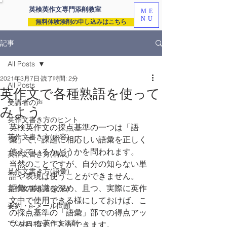
英検英作文専門
添削教室
ME
NU
無料体験添削の申し込みはこちら
記事
All Posts
2021年3月7日
読了時間: 2分
All Posts
英作文で各種熟語を使って
受講者の声
みよう
英作文書き方のヒント
英検英作文の採点基準の一つは「語
英作文書き方(内容)
彙」で、課題に相応しい語彙を正しく
使えているかどうかを問われます。
英作文書き方(構成)
当然のことですが、自分の知らない単
英作文書き方(語彙)
語や表現は使うことができません。
語彙の知識を深め、且つ、実際に英作
英作文書き方(文法)
文中で使用できる様にしておけば、こ
要約・e-メール問題
の採点基準の「語彙」部での得点アッ
ていねいな英作文添削
プを目指すことができます。