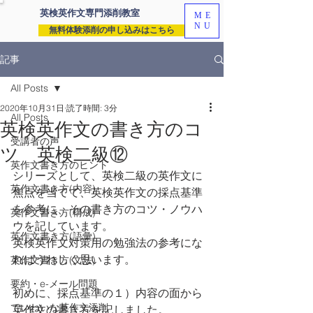
英検英作文専門
添削教室
ME
NU
無料体験添削の申し込みはこちら
記事
All Posts
2020年10月31日
読了時間: 3分
All Posts
英検英作文の書き方のコ
受講者の声
ツ 英検二級⑫
英作文書き方のヒント
シリーズとして、英検二級の英作文に
英作文書き方(内容)
焦点を当てて、英検英作文の採点基準
を参考に、その書き方のコツ・ノウハ
英作文書き方(構成)
ウを記しています。
英作文書き方(語彙)
英検英作文対策用の勉強法の参考にな
ればうれしく思います。
英作文書き方(文法)
要約・e-メール問題
初めに、採点基準の１）内容の面から
ていねいな英作文添削
英作文の書き方を記しました。