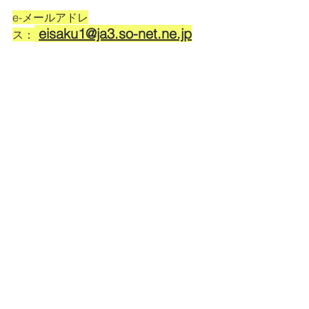
e-メールアドレ
eisaku1@ja3.so-net.ne.jp
ス：
英検英作専門添削教室は、英検1級、英