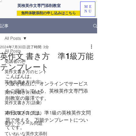
英検英作文専門
添削教室
ME
NU
無料体験添削の申し込みはこちら
記事
All Posts
2024年7月30日
読了時間: 3分
All Posts
英作文 書き方 準1級万能
受講者の声
テンプレート
英作文書き方のヒント
こんばんは。
英作文書き方(内容)
大阪を拠点に、オンラインでサービス
をご提供している、英検英作文専門添
英作文書き方(構成)
削教室の藤澤です。
英作文書き方(語彙)
本日のブログは、準1級の英検英作文問
英作文書き方(文法)
題で使える、万能テンプレートについ
要約・e-メール問題
てです。
ていねいな英作文添削