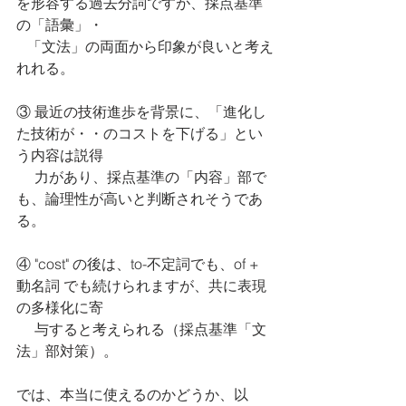
を形容する過去分詞ですが、採点基準
の「語彙」・
   「文法」の両面から印象が良いと考え
れれる。
③ 最近の技術進歩を背景に、「進化し
た技術が・・のコストを下げる」とい
う内容は説得
　 力があり、採点基準の「内容」部で
も、論理性が高いと判断されそうであ
る。
④ "cost" の後は、to-不定詞でも、of + 
動名詞 でも続けられますが、共に表現
の多様化に寄
     与すると考えられる（採点基準「文
法」部対策）。
では、本当に使えるのかどうか、以