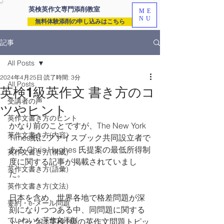
英検英作文専門
添削教室
ME
NU
無料体験添削の申し込みはこちら
記事
All Posts
2024年4月25日
読了時間: 3分
All Posts
英検1級英作文 書き方のコ
受講者の声
ツやヒント
英作文書き方のヒント
かなり前のことですが、The New York 
英作文書き方(内容)
Times紙にファイスブック共同設立者で
ある Chris Hughes 氏提案の最低所得制
英作文書き方(構成)
度に関する記事が掲載されていまし
英作文書き方(語彙)
た。
英作文書き方(文法)
日本を含め、世界各地で格差問題が深
要約・e-メール問題
刻になりつつある中、同問題に関する
ていねいな英作文添削
トピックは英検1級の英作文問題トピッ