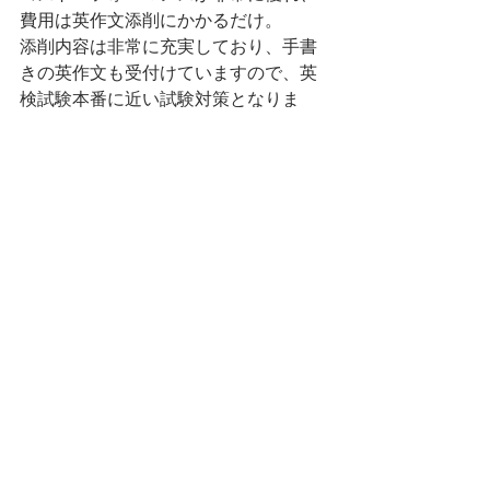
費用は英作文添削にかかるだけ。
添削内容は非常に充実しており、手書
きの英作文も受付けていますので、英
検試験本番に近い試験対策となりま
す。
又、入会金・維持費・その他一切の費
用は不要です。
丁寧さが随一の完全無料体験英作文添
削を、HPにて受付中です。  
（リニューアル後英作文問題の
無料体験添削も可能です。）
https://www.eiken-
eisaku.com/