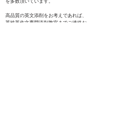
を多数頂いています。
高品質の英文添削をお考えであれば、
英検英作文専門添削教室までご連絡お
願い致します。
英作文書き方のヒント
すべて表示
最新記事