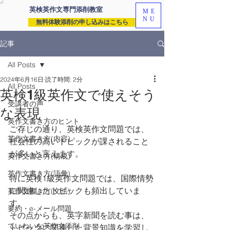
英検英作文専門
添削教室
ME
NU
無料体験添削の申し込みはこちら
記事
All Posts
2024年6月16日
読了時間: 2分
All Posts
英検1級英作文で使えそう
受講者の声
な表現
英作文書き方のヒント
ご存じの通り、英検英作文問題では、
英作文書き方(内容)
社会性の高いトピックが課されること
が多いと言えます。
英作文書き方(構成)
英作文書き方(語彙)
特に英検1級英作文問題では、国際情勢
に関連したトピックも頻出していま
英作文書き方(文法)
す。
要約・e-メール問題
その点からも、英字新聞を読む事は、
ていねいな英作文添削
トピックに関連した背景知識を学習し