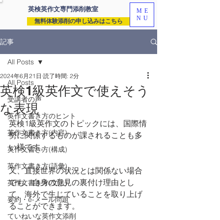
英検英作文専門
添削教室
ME
NU
無料体験添削の申し込みはこちら
記事
All Posts
2024年6月21日
読了時間: 2分
All Posts
英検1級英作文で使えそう
受講者の声
な表現
英作文書き方のヒント
英検1級英作文のトピックには、国際情
英作文書き方(内容)
勢に関係するものが課されることも多
い様です。
英作文書き方(構成)
英作文書き方(語彙)
又、直接世界の状況とは関係ない場合
でも、自身の意見の裏付け理由とし
英作文書き方(文法)
て、海外で生じていることを取り上げ
要約・e-メール問題
ることができます。
ていねいな英作文添削