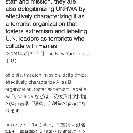
staff and mission, they are 
also delegitimizing UNRWA by 
effectively characterizing it as 
a terrorist organization that 
fosters extremism and labellng 
U.N. leaders as terrorists who 
collude with Hamas.
(2024年5月31日付 The New York Times
より)
officials, threaten, mission, deligitimize, 
effectively, characterize A  as B, 
organization, foster, extremism, label A 
as B, collude などは、英検英作文問題
の採点基準「語彙」部対策の参考にな
ります。
not only・・(but) also、前置詞 + 動名
詞は、英検英作文問題の採点基準「文