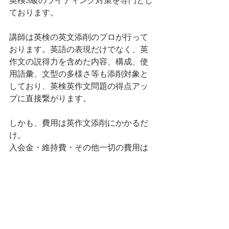
英検3級のライティング対策を専門とし
ております。
講師は英検の英文添削のプロが行って
おります。英語の表現だけでなく、英
作文の説得力を含めた内容、構成、使
用語彙、文型の多様さ等も添削対象と
しており、英検英作文問題の得点アッ
プに直接繋がります。
しかも、費用は英作文添削にかかるだ
け。
入会金・維持費・その他一切の費用は
不要で、級別・パラグラフ別テンプレ
ート集を含めた資料なども多数取り揃
えています。
英作文書き方のヒント