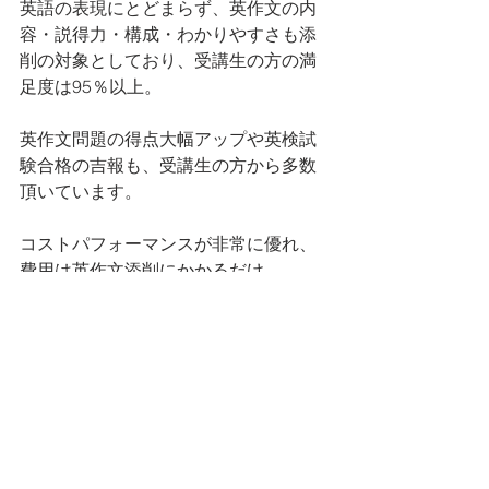
英語の表現にとどまらず、英作文の内
容・説得力・構成・わかりやすさも添
削の対象としており、受講生の方の満
足度は95％以上。
英作文問題の得点大幅アップや英検試
験合格の吉報も、受講生の方から多数
頂いています。
コストパフォーマンスが非常に優れ、
費用は英作文添削にかかるだけ。
添削内容は非常に充実しており、手書
き英作文も受付けていますので、英検
試験本番に近い試験対策となります。
又、入会金・維持費・その他一切の費
用は不要です。
完全無料の体験英作文添削をHPにて受