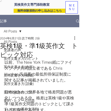
英検英作文専門
添削教室
ME
NU
無料体験添削の申し込みはこちら
記事
All Posts
2024年6月21日
読了時間: 2分
All Posts
英検1級・準1級英作文 ト
受講者の声
ピック対応
英作文書き方のヒント
以前、The New York Times紙にファイ
英作文書き方(内容)
スブック共同設立者である Chris 
Hughes 氏提案の最低所得保証制度に
英作文書き方(構成)
関する記事が掲載されていました。
英作文書き方(語彙)
日本を含め、世界各地で格差問題が悪
英作文書き方(文法)
化しつつある中、格差は英検1級や英検
要約・e-メール問題
準1級英作文問題のトピックとして課さ
ていねいな英作文添削
れる可能性があります。