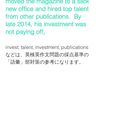
moved the magazine to a slick 
new office and hired top talent 
from other publications.  By 
late 2014, his investment was 
not paying off, 
invest, talent, investment, publications 
などは、英検英作文問題の採点基準の
「語彙」部対策の参考になります。