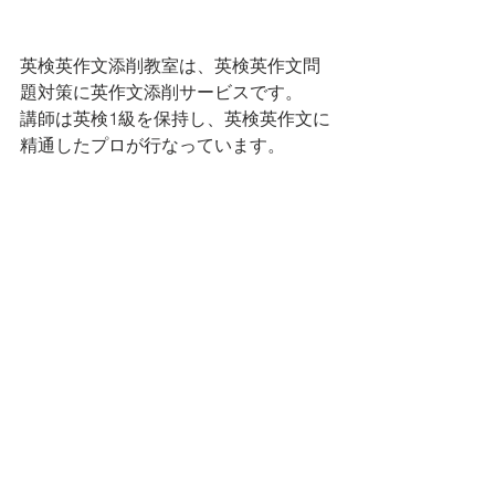
英検英作文添削教室は、英検英作文問
題対策に英作文添削サービスです。
講師は英検1級を保持し、英検英作文に
精通したプロが行なっています。
英文表現に限らず、英作文内容のわか
り易さや説得力も添削の対象にし、な
お且つ、英作文問題の採点基準に則し
た採点シートも添付される、全く新し
いタイプの高品質の添削サービスで
す。
英作文書き方のヒント