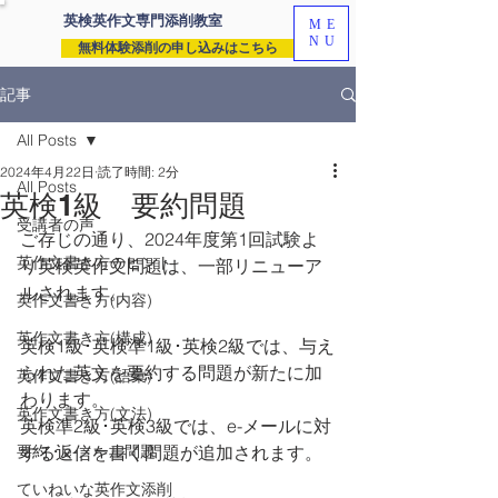
英検英作文専門
添削教室
ME
NU
無料体験添削の申し込みはこちら
記事
All Posts
2024年4月22日
読了時間: 2分
All Posts
英検1級 要約問題
受講者の声
ご存じの通り、2024年度第1回試験よ
英作文書き方のヒント
り英検英作文問題は、一部リニューア
ルされます。
英作文書き方(内容)
英作文書き方(構成)
英検1級･英検準1級･英検2級では、与え
られた英文を要約する問題が新たに加
英作文書き方(語彙)
わります。
英作文書き方(文法)
英検準2級･英検3級では、e-メールに対
要約・e-メール問題
する返信を書く問題が追加されます。
ていねいな英作文添削