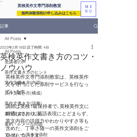
英検英作文専門
添削教室
ME
NU
無料体験添削の申し込みはこちら
記事
All Posts
2023年2月18日
読了時間: 4分
All Posts
英検英作文書き方のコツ・
受講者の声
ノウハウ
英作文書き方のヒント
英検英作文専門添削教室は、英検英作
英作文書き方(内容)
文を専門にした添削サービスを行なっ
ています。
英作文書き方(構成)
英作文書き方(語彙)
講師は英検1級保持者で､英検英作文に
精通しており､英語表現にとどまらず、
英作文書き方(文法)
英文内容の説得力やわかりやすさ等も
要約・e-メール問題
含めた、丁寧さ随一の英作文添削をご
ていねいな英作文添削
提供しています。