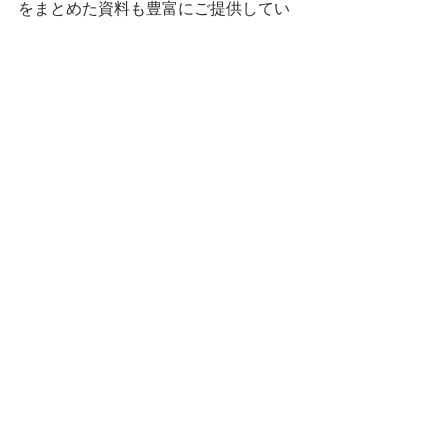
をまとめた資料も豊富にご提供してい
ます。
英語の表現にとどまらず、英作文の内
容・説得力・わかりやすさも添削の対
象としており、
受講生の方の満足度は95％以上。
英作文問題の得点大幅アップや英検試
験合格の吉報も、受講生の方から多数
頂いています。
コストパフォーマンスが非常に優れ、
費用は英作文添削にかかるだけ。
添削内容は非常に充実しており、手書
き英作文も受け付けていますので、英
検試験本番に近い試験対策となりま
す。