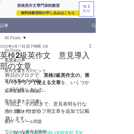
英検英作文専門
添削教室
ME
NU
無料体験添削の申し込みはこちら
記事
All Posts
2025年5月11日
読了時間: 2分
All Posts
英検2級英作文 意見導入
受講者の声
部の文章
英作文書き方のヒント
昨日のブログで、
英検2級英作文の、第
英作文書き方(内容)
1パラグラフで使える文章
を、いくつか
ご紹介致しました。
英作文書き方(構成)
英作文書き方(語彙)
今回は、その続きで、意見表明を行な
う、第1パラグラフ用文章を追加で記載
英作文書き方(文法)
致します。
要約・e-メール問題
I agree with this opinion for 
ていねいな英作文添削
・