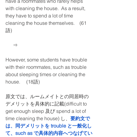
have a roommates who rarely helps 
with cleaning the house.  As a result, 
they have to spend a lot of time 
cleaning the house themselves.    (61
語)
      ⇒
However, some students have trouble 
with their roommates, such as trouble 
about sleeping times or cleaning the 
house.     (18語)
原文では、ルームメイトとの同居時の
デメリットを具体的に記載(difficult to 
get enough sleep 及び spend a lot of 
time cleaning the house) し、
要約文で
は、同デメリットを trouble と一般化し
て、such as で具体的内容へつなげてい