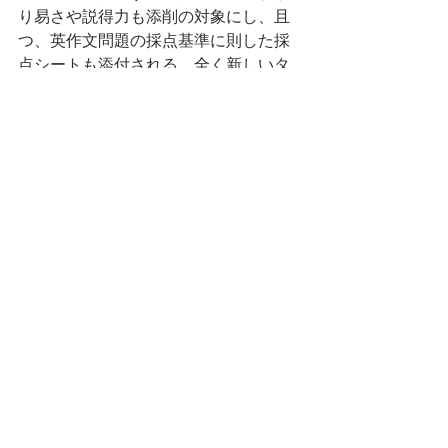
り易さや説得力も添削の対象にし、且
つ、英作文問題の採点基準に則した採
点シートも添付される、全く新しいタ
イプの高品質添削サービスです。
英検英作文問題得点アップを目的とし
た、英文内容・作文構成・使用語彙・
文法表現などを改善できる、極めて実
践的且つ幅広い添削サービスを提供し
ています。
英検1級のテンプレート・準1級のテン
プレート・2級のテンプレート・準2級
のテンプレート・3級のテンプレートを
始めとして、日本英語検定協会の英作
文解答例の解説資料もご提供可能で、
英作文問題の得点大幅アップには効果
絶大です。