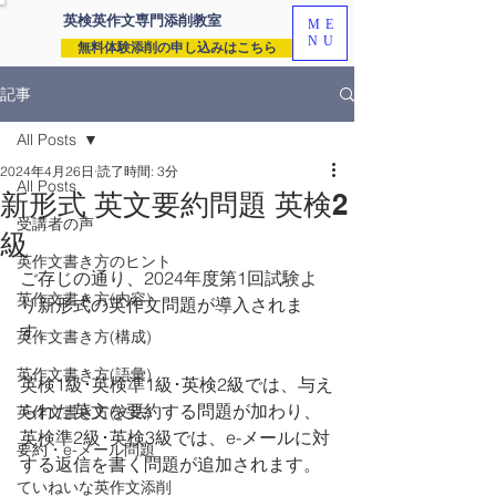
英検英作文専門
添削教室
ME
NU
無料体験添削の申し込みはこちら
記事
All Posts
2024年4月26日
読了時間: 3分
All Posts
新形式 英文要約問題 英検2
受講者の声
級
英作文書き方のヒント
ご存じの通り、2024年度第1回試験よ
英作文書き方(内容)
り新形式の英作文問題が導入されま
す。
英作文書き方(構成)
英作文書き方(語彙)
英検1級･英検準1級･英検2級では、与え
られた英文を要約する問題が加わり、
英作文書き方(文法)
英検準2級･英検3級では、e-メールに対
要約・e-メール問題
する返信を書く問題が追加されます。
ていねいな英作文添削