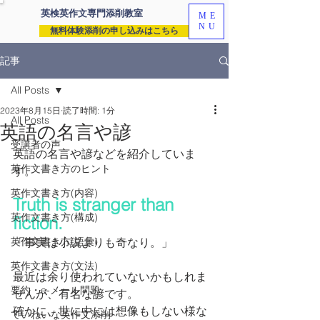
英検英作文専門
添削教室
ME
NU
無料体験添削の申し込みはこちら
記事
All Posts
2023年8月15日
読了時間: 1分
All Posts
英語の名言や諺
受講者の声
英語の名言や諺などを紹介していま
英作文書き方のヒント
す。
英作文書き方(内容)
Truth is stranger than 
英作文書き方(構成)
fiction.
英作文書き方(語彙)
「事実は小説よりも奇なり。」
英作文書き方(文法)
最近は余り使われていないかもしれま
要約・e-メール問題
せんが、有名な諺です。
確かに、世に中には想像もしない様な
ていねいな英作文添削