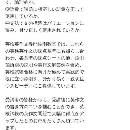
く、論理的か。
③語彙：課題に相応しい語彙を正しく
使用しているか。
④文法：文の構造はバリエーションに
富み、且つ正しく使用されているか。
英検英作文専門添削教室では、これら
の英検英作文の採点基準にも照らし合
わせ、各基準の採点シートの他、添削
箇所別の説明や英作文解答例を含め、
英検試験合格に向けた極めて実践的で
役に立つ添削を、分かり易く・親切且
つスピーディにご提供しています。
受講者の皆様からも、受講後に英作文
の書き方のコツを掴むことができ、英
検試験の英作文問題で大幅に得点がア
ップしたとのお声をたくさん頂いてい
ます。