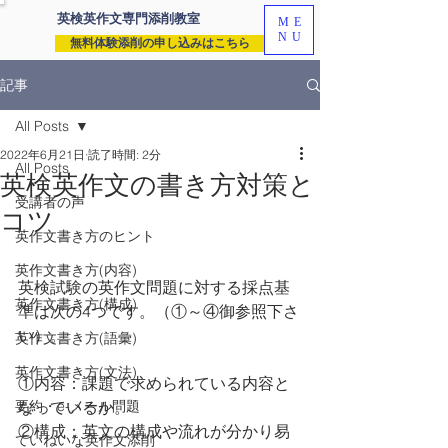
英検英作文専門
添削教室
ME
NU
無料体験添削の申し込みはこちら
記事
All Posts
2022年6月21日
読了時間: 2分
All Posts
英検英作文の書き方対策と
受講者の声
コツ
英作文書き方のヒント
英作文書き方(内容)
英検試験の英作文問題に対する採点基
英作文書き方(構成)
準は次の4つです。（①～④御参照下さ
い）。
英作文書き方(語彙)
英作文書き方(文法)
①内容：課題で求められている内容と
要約・e-メール問題
なっているか。
②構成：英文の構成や流れが分かり易
ていねいな英作文添削