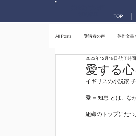
英検英作文専門
添削教室
TOP
All Posts
受講者の声
英作文書
2023年12月19日
読了時間:
英作文書き方(文法)
要約・e-
愛する心
イギリスの小説家 
愛 = 知恵 とは、
組織のトップにたつ