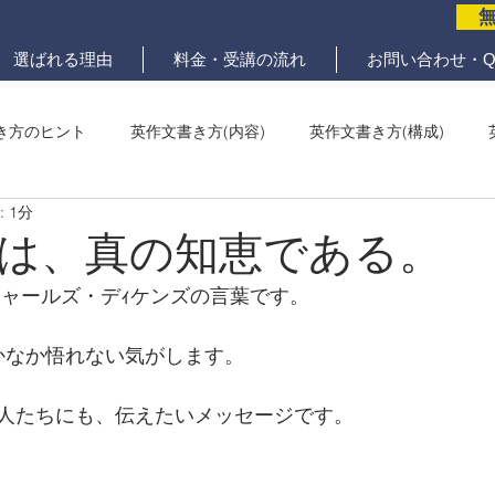
選ばれる理由
料金・受講の流れ
お問い合わせ・Q
き方のヒント
英作文書き方(内容)
英作文書き方(構成)
 1分
メール問題
ていねいな英作文添削
は、真の知恵である。
チャールズ・デｨケンズの言葉です。
なかなか悟れない気がします。
人たちにも、伝えたいメッセージです。