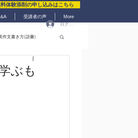
無料体験添削の申し込みはこちら
&A
受講者の声
More
ログイン
英作文書き方(語彙)
学ぶも