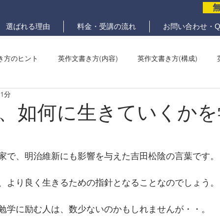
選ばれる理由
料金・受講の流れ
お問い合わせ・Q
き方のヒント
英作文書き方(内容)
英作文書き方(構成)
 1分
メール問題
ていねいな英作文添削
、如何に生きていくかを
家で、明治維新にも影響を与えた吉田松陰の言葉です。
、より良く生きるための指針となることなのでしょう。
勉学に励む人は、数少ないのかもしれませんが・・。