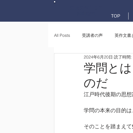
英検英作文専門
添削教室
TOP
All Posts
受講者の声
英作文書
2024年6月20日
読了時間:
英作文書き方(文法)
要約・e-
学問とは
のだ
江戸時代後期の思想
学問の本来の目的は
そのことを踏まえて