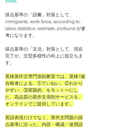
lives.
採点基準の「語彙」対策として、
immigrants, work force, according to, 
labor, statistics, estimate, profound が参
考になります。
採点基準の「文法」対策として、現在
完了が、文型多様性の向上に役立ちま
す。
英検英作文専門添削教室では、英検1級
合格者による、①ていねい、②わかり
やすい、③実践的、をモットーにし
た、高品質の英作文添削サービスを、
オンラインでご提供しています。
英語表現だけでなく、英作文問題の採
点基準に沿った、内容・構成・使用語