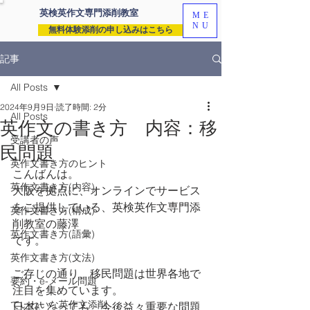
英検英作文専門
添削教室
ME
NU
無料体験添削の申し込みはこちら
記事
All Posts
2024年9月9日
読了時間: 2分
All Posts
英作文の書き方 内容：移
受講者の声
民問題
英作文書き方のヒント
こんばんは。
英作文書き方(内容)
大阪を拠点に、オンラインでサービス
をご提供している、英検英作文専門添
英作文書き方(構成)
削教室の藤澤
英作文書き方(語彙)
です。
英作文書き方(文法)
ご存じの通り、移民問題は世界各地で
要約・e-メール問題
注目を集めています。
ていねいな英作文添削
日本にとっても、今後益々重要な問題