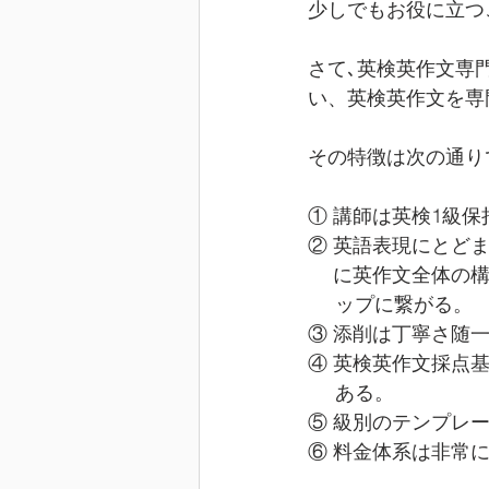
少しでもお役に立つ
さて､英検英作文専
い、英検英作文を専
その特徴は次の通り
① 講師は英検1級
② 英語表現にとど
　 に英作文全体の
     ップに繋がる。
③ 添削は丁寧さ随
④ 英検英作文採点
     ある。
⑤ 級別のテンプレ
⑥ 料金体系は非常