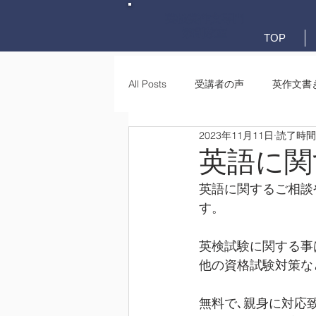
英検英作文専門
添削教室
TOP
All Posts
受講者の声
英作文書
2023年11月11日
読了時間:
英作文書き方(文法)
要約・e-
英語に関
英語に関するご相談
す。
英検試験に関する事
他の資格試験対策な
無料で､親身に対応