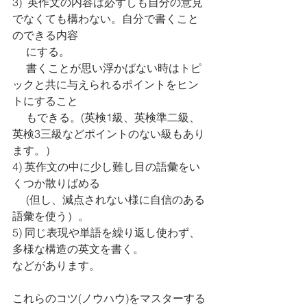
3)  英作文の内容は必ずしも自分の意見
でなくても構わない。自分で書くこと
のできる内容
　 にする。
     書くことが思い浮かばない時はトピ
ックと共に与えられるポイントをヒン
トにすること
　 もできる。(英検1級、英検準二級、
英検3三級などポイントのない級もあり
ます。）
4) 英作文の中に少し難し目の語彙をい
くつか散りばめる 
　 (但し、減点されない様に自信のある
語彙を使う）。
5) 同じ表現や単語を繰り返し使わず、
多様な構造の英文を書く。
などがあります。
これらのコツ(ノウハウ)をマスターする