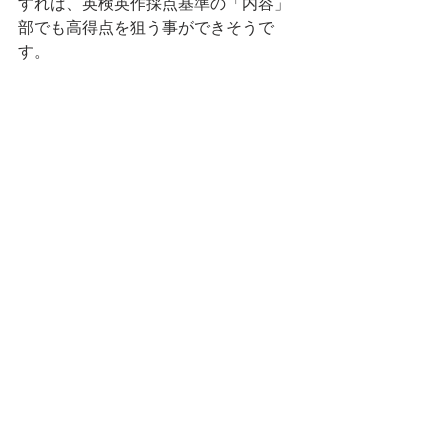
すれば、英検英作採点基準の「内容」
部でも高得点を狙う事ができそうで
す。
英検英作文専門添削教室は、英検1級、
英検準1級、英検2級、英検準2級、英検
3級のライティング対策を専門としてお
ります。 講師は英検の英作文添削のプ
ロが行なっております。費用は英作文
添削にかかるだけ。入会金・維持費・