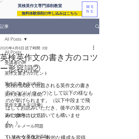
英検英作文専門
添削教室
ME
NU
無料体験添削の申し込みはこちら
記事
All Posts
2020年4月8日
読了時間: 3分
All Posts
英検英作文の書き方のコツ
受講者の声
ー形容詞②
英作文書き方のヒント
英作文書き方(内容)
英検の試験で出題される英作文の書き
方のコツ(ノウハウ)として以下の様なも
英作文書き方(構成)
のが挙げられます。（以下中段まで飛
英作文書き方(語彙)
ばしてお読みいただき、後半の英文の
みご参考にして頂いても構いませ
英作文書き方(文法)
ん。）
要約・e-メール問題
ていねいな英作文添削
1) 英作文全体の一般的な構成を習得