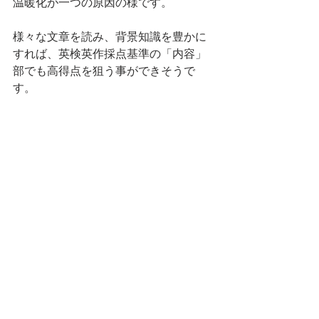
温暖化が一つの原因の様です。
様々な文章を読み、背景知識を豊かに
すれば、英検英作採点基準の「内容」
部でも高得点を狙う事ができそうで
す。
英検英作文専門添削教室は、英検1級、
英検準1級、英検2級、英検準2級、英検