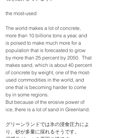
the most-used    
The world makes a lot of concrete, 
more than 10 billions tons a year, and 
is poised to make much more for a 
population that is forecasted to grow 
by more than 25 percent by 2050.  That 
makes sand, which is about 40 percent 
of concrete by weight, one of the most-
used commodities in the world, and 
one that is becoming harder to come 
by in some regions.
But because of the erosive power of 
ice, there is a lot of sand in Greenland.
グリーンランドでは氷の浸食圧力によ
り、砂が多量に採れるそうです。