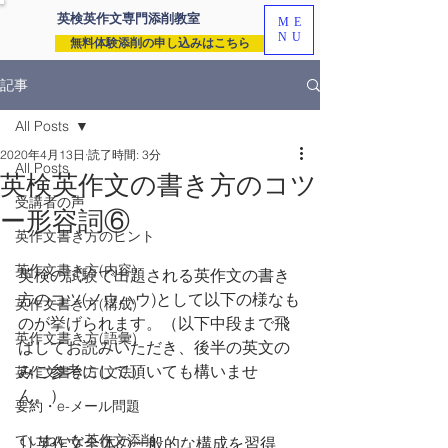
英検英作文専門
添削教室
ME
NU
無料体験添削の申し込みはこちら
記事
All Posts
2020年4月13日
読了時間: 3分
All Posts
英検英作文の書き方のコツ
受講者の声
ー形容詞⑥
英作文書き方のヒント
英作文書き方(内容)
英検の試験で出題される英作文の書き
方のコツ(ノウハウ)として以下の様なも
英作文書き方(構成)
のが挙げられます。（以下中段まで飛
英作文書き方(語彙)
ばしてお読みいただき、後半の英文の
みご参考にして頂いても構いませ
英作文書き方(文法)
ん。）
要約・e-メール問題
ていねいな英作文添削
1) 英作文全体の一般的な構成を習得