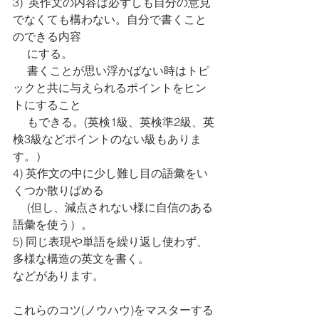
3)  英作文の内容は必ずしも自分の意見
でなくても構わない。自分で書くこと
のできる内容
　 にする。
     書くことが思い浮かばない時はトピ
ックと共に与えられるポイントをヒン
トにすること
　 もできる。(英検1級、英検準2級、英
検3級などポイントのない級もありま
す。）
4) 英作文の中に少し難し目の語彙をい
くつか散りばめる 
　 (但し、減点されない様に自信のある
語彙を使う）。
5) 同じ表現や単語を繰り返し使わず、
多様な構造の英文を書く。
などがあります。
これらのコツ(ノウハウ)をマスターする