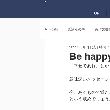
英検英作文専門
添削教室
TOP
All Posts
受講者の声
英作文書
2025年5月7日
読了時間: 
英作文書き方(文法)
要約・e-
Be happy
「幸せであれ。しか
意味深いメッセージ
今、あるもので満た
という戒めでしょう