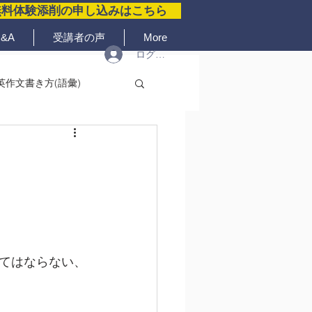
無料体験添削の申し込みはこちら
&A
受講者の声
More
ログイン
英作文書き方(語彙)
てはならない、