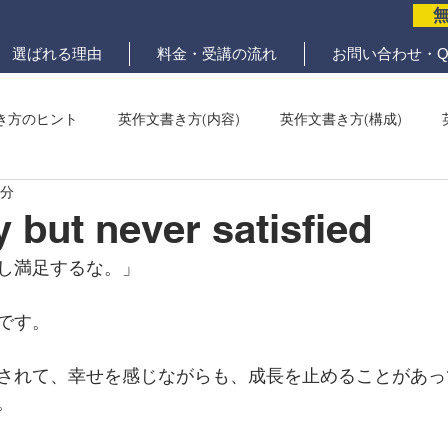
選ばれる理由
料金・受講の流れ
お問い合わせ・Q
き方のヒント
英作文書き方(内容)
英作文書き方(構成)
1分
メール問題
ていねいな英作文添削
 but never satisfied
し満足するな。」
です。
されて、幸せを感じながらも、成長を止めることがあっ
。