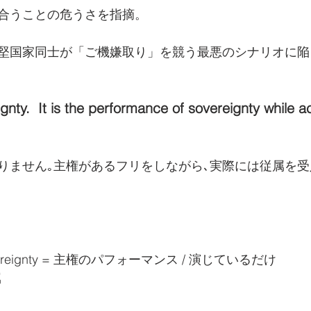
合うことの危うさを指摘。
堅国家同士が「ご機嫌取り」を競う最悪のシナリオに陥
ignty.  It is the performance of sovereignty while a
りません｡主権があるフリをしながら､実際には従属を
 sovereignty = 主権のパフォーマンス / 演じているだけ
属