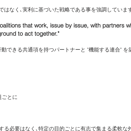
ではなく､実利に基づいた戦略である事を強調していま
 coalitions that work, issue by issue, with partners 
und to act together."
動できる共通項を持つパートナーと "機能する連合" を
 課題ごとに
する必要はなく､特定の目的ごとに有志で集まる柔軟な