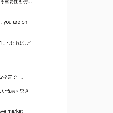
せる重要性を説い
, you are on 
加しなければ､メ
な格言です。
しい現実を突き
ave market 