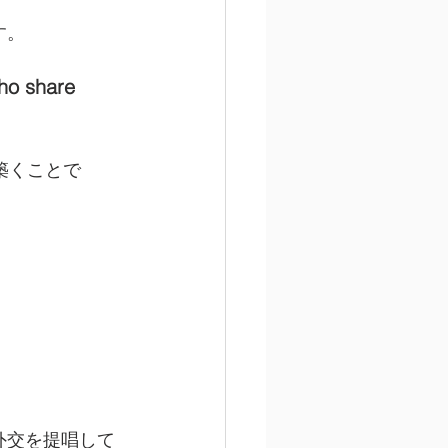
す。
who share 
築くことで
外交を提唱して