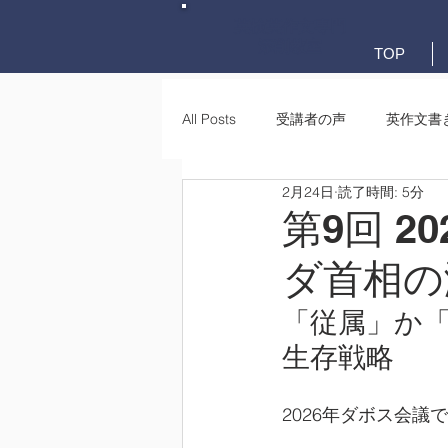
英検英作文専門
添削教室
TOP
All Posts
受講者の声
英作文書
2月24日
読了時間: 5分
英作文書き方(文法)
要約・e-
第9回 
ダ首相の
「従属」か
生存戦略
2026年ダボス会