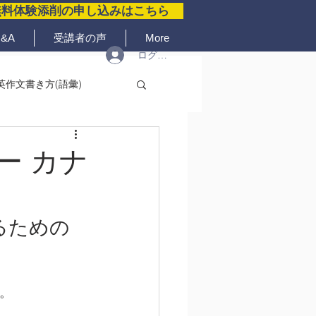
無料体験添削の申し込みはこちら
&A
受講者の声
More
ログイン
英作文書き方(語彙)
ー カナ
るための
回。