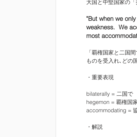
大国と中堅国家の「
"But when we only 
weakness.  We acc
most accommodati
「覇権国家と二国間
ものを受入れ､どの
・重要表現
bilaterally = 二国で
hegemon = 覇権国
accommodating 
・解説