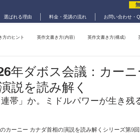
選ばれる理由
料金・受講の流れ
お問い合わせ・Q
き方のヒント
英作文書き方(内容)
英作文書き方(構成)
メール問題
ていねいな英作文添削
2026年ダボス会議：カーニ
演説を読み解く
「連帯」か。ミドルパワーが生き残
議でのカーニー カナダ首相の演説を読み解くシリーズ第9