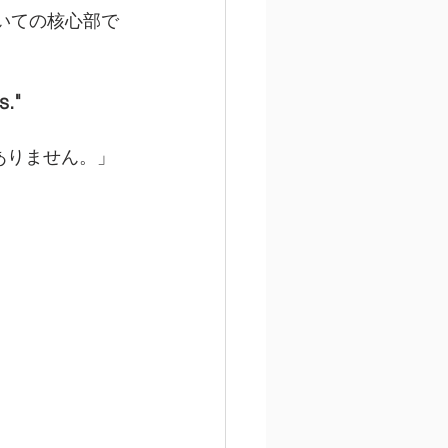
いての核心部で
s."
ありません。」