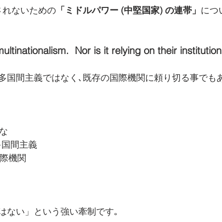
されないための
「ミドルパワー (中堅国家) の連帯」
につ
ultinationalism.  Nor is it relying on their institution
多国間主義ではなく､既存の国際機関に頼り切る事でも
稚な
 = 多国間主義
 = 国際機関
はない」という強い牽制です｡