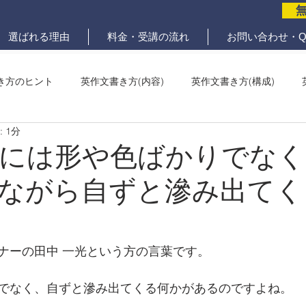
選ばれる理由
料金・受講の流れ
お問い合わせ・Q
き方のヒント
英作文書き方(内容)
英作文書き方(構成)
 1分
メール問題
ていねいな英作文添削
には形や色ばかりでなく
ながら自ずと滲み出てく
ナーの田中 一光という方の言葉です。
でなく、自ずと滲み出てくる何かがあるのですよね。