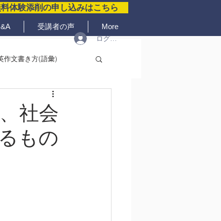
無料体験添削の申し込みはこちら
&A
受講者の声
More
ログイン
英作文書き方(語彙)
、社会
るもの