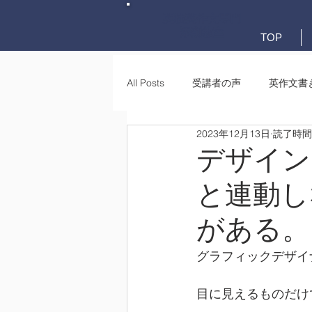
英検英作文専門
添削教室
TOP
All Posts
受講者の声
英作文書
2023年12月13日
読了時間:
英作文書き方(文法)
要約・e-
デザイン
と連動し
がある。
グラフィックデザイ
目に見えるものだけ