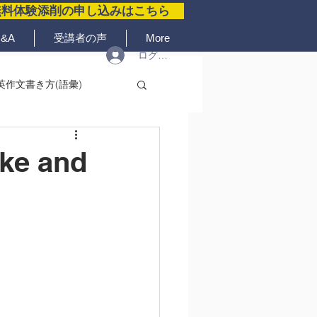
無料体験添削の申し込みはこちら
&A
受講者の声
More
ログイン
英作文書き方(語彙)
ike and