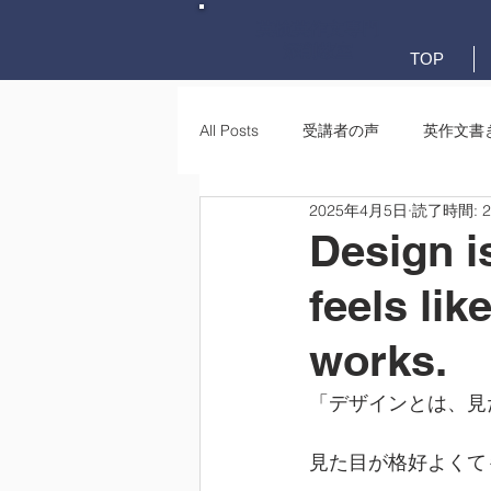
英検英作文専門
添削教室
TOP
All Posts
受講者の声
英作文書
2025年4月5日
読了時間: 
英作文書き方(文法)
要約・e-
Design is
feels lik
works.
「デザインとは、見
見た目が格好よくて