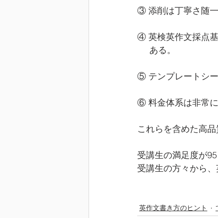
③ 添削は丁寧さ随
④ 英検英作文採点
     ある。
⑤ テンプレートシ
⑥ 料金体系は非常
これらを含めた高品
受講生の満足度が9
受講生の方々から、
英作文書き方のヒント