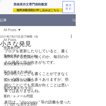
英検英作文専門
添削教室
ME
NU
無料体験添削の申し込みはこちら
記事
All Posts
2021年7月27日
読了時間: 1分
All Posts
小さな発見
受講者の声
ブログを更新したりしていると、書く
英作文書き方のヒント
材料にする意識が働くのか、毎日の小
さな発見に目が向きがちです。
英作文書き方(内容)
英作文書き方(構成)
気の利いたことも書くことができなく
て、心苦しい面も多々ありますが、些
英作文書き方(語彙)
細なことにでも意識が向くことは悪い
英作文書き方(文法)
事ではありませんね。
要約・e-メール問題
本日は、" discovery " 等の語彙を使った
ていねいな英作文添削