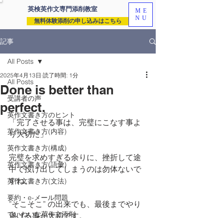
英検英作文専門
添削教室
ME
NU
無料体験添削の申し込みはこちら
記事
All Posts
2025年4月13日
読了時間: 1分
All Posts
Done is better than
受講者の声
perfect.
英作文書き方のヒント
「完了させる事は、完璧にこなす事よ
英作文書き方(内容)
り大切だ」
英作文書き方(構成)
完璧を求めすぎる余りに、挫折して途
英作文書き方(語彙)
中で投げ出してしまうのは勿体ないで
すね。
英作文書き方(文法)
要約・e-メール問題
”そこそこ” の出来でも、最後までやり
ていねいな英作文添削
遂げる事が大切です。