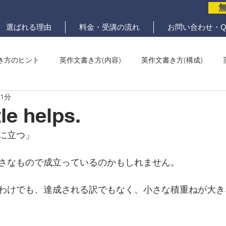
選ばれる理由
料金・受講の流れ
お問い合わせ・Q
き方のヒント
英作文書き方(内容)
英作文書き方(構成)
 1分
メール問題
ていねいな英作文添削
tle helps.
に立つ」
さなもので成立っているのかもしれません。
わけでも、達成される訳でもなく、小さな積重ねが大き