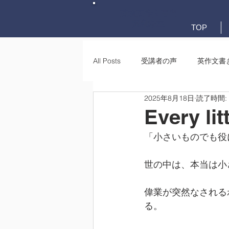
英検英作文専門
添削教室
TOP
All Posts
受講者の声
英作文書
2025年8月18日
読了時間:
英作文書き方(文法)
要約・e-
Every lit
「小さいものでも役
世の中は、本当は小
偉業が突然なされる
る。