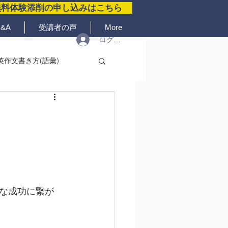
無料体験添削の申し込みはこちら
&A
受講者の声
More
ログイン
英作文書き方(語彙)
な成功に繋が