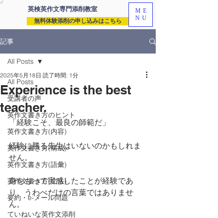
英検英作文専門
添削教室
ME
NU
無料体験添削の申し込みはこちら
記事
All Posts
2025年5月18日
読了時間: 1分
All Posts
Experience is the best
受講者の声
teacher.
英作文書き方のヒント
「経験こそ、最良の師範だ」
英作文書き方(内容)
経験に勝る先生はいないのかもしれま
英作文書き方(構成)
せん。
英作文書き方(語彙)
身をもって実感したことが経験であ
英作文書き方(文法)
り、うわべだけの言葉ではありませ
要約・e-メール問題
ん。
ていねいな英作文添削