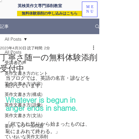
英検英作文専門
添削教室
ME
NU
無料体験添削の申し込みはこちら
記事
All Posts
2023年4月30日
読了時間: 2分
All Posts
丁寧さ随一の無料体験添削
受講者の声
受付中
英作文書き方のヒント
当ブログでは、英語の名言・諺などを
英作文書き方(内容)
紹介しています。
英作文書き方(構成)
Whatever is begun in 
英作文書き方(語彙)
anger ends in shame.
英作文書き方(文法)
「何であれ怒りから始まったものは、
要約・e-メール問題
恥にまみれて終わる。」
ていねいな英作文添削