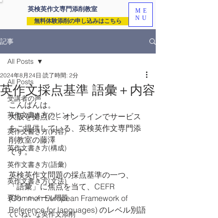
英検英作文専門
添削教室
ME
NU
無料体験添削の申し込みはこちら
記事
All Posts
2024年8月24日
読了時間: 2分
All Posts
英作文採点基準 語彙＋内容
受講者の声
こんばんは。
英作文書き方のヒント
大阪を拠点に、オンラインでサービス
をご提供している、英検英作文専門添
英作文書き方(内容)
削教室の藤澤
英作文書き方(構成)
です。
英作文書き方(語彙)
英検英作文問題の採点基準の一つ、
英作文書き方(文法)
「語彙」に焦点を当て、CEFR 
要約・e-メール問題
(Common European Framework of 
Reference for languages) のレベル別語
ていねいな英作文添削