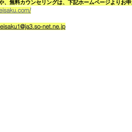
や、無料カウンセリングは、下記ホームページよりお申
-eisaku.com/
eisaku1@ja3.so-net.ne.jp