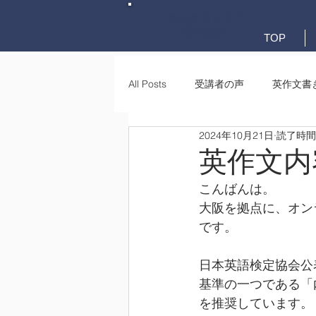
英検英作文専門
添削教室
TOP
All Posts
受講者の声
英作文書
2024年10月21日
読了時間:
英作文書き方(文法)
要約・e-
英作文内
こんばんは。
大阪を拠点に、オン
です。
日本英語検定協会公
基準の一つである「
を推奨しています。