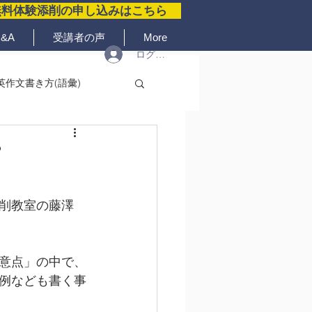
無料体験添削の申し込みはこちら
&A
受講者の声
More
ログイン
英作文書き方(語彙)
プ
削教室の藤澤
意点」の中で、
例なども書く事