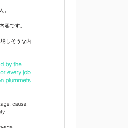
ん。
内容です。
登場しそうな内
ed by the 
or every job 
ion plummets 
age, cause, 
sify
-age 