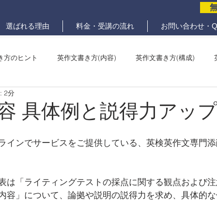
選ばれる理由
料金・受講の流れ
お問い合わせ・Q
き方のヒント
英作文書き方(内容)
英作文書き方(構成)
 2分
メール問題
ていねいな英作文添削
容 具体例と説得力アッ
ラインでサービスをご提供している、英検英作文専門添
表は「ライティングテストの採点に関する観点および注
内容」について、論拠や説明の説得力を求め、具体的な