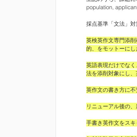
population, applicant
採点基準「文法」対
英検英作文専門添削
的、をモットーにし
英語表現だけでなく
法を添削対象にし、
英作文の書き方に不
リニューアル後の、
手書き英作文をスキ