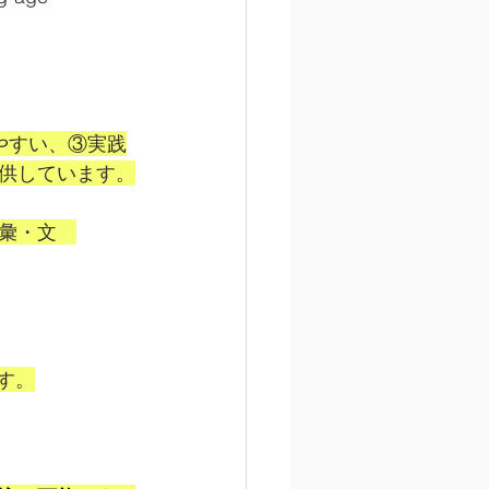
やすい、③実践
供しています。
彙・文　
す。