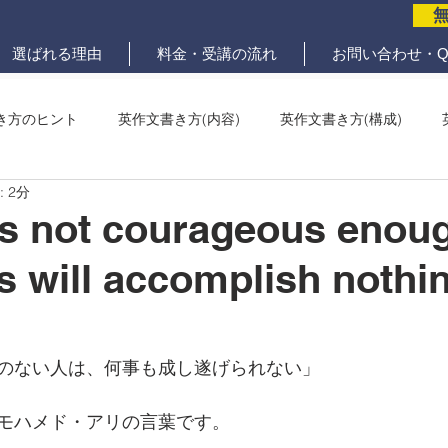
選ばれる理由
料金・受講の流れ
お問い合わせ・Q
き方のヒント
英作文書き方(内容)
英作文書き方(構成)
 2分
メール問題
ていねいな英作文添削
s not courageous enoug
ks will accomplish nothin
のない人は、何事も成し遂げられない」
モハメド・アリの言葉です。