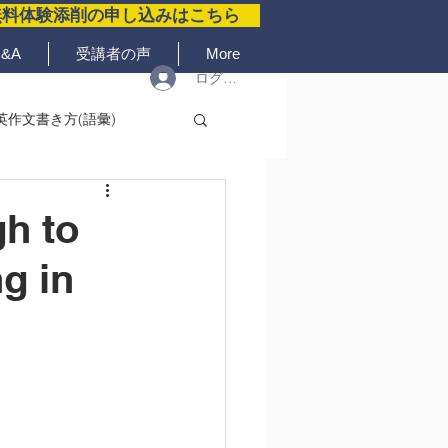
無料体験添削の申し込みはこちら
&A
受講者の声
More
ログイン
英作文書き方(語彙)
h to
g in