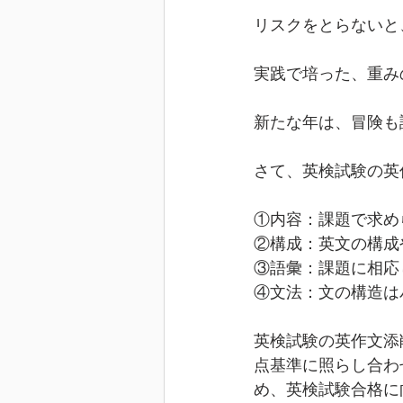
リスクをとらないと
実践で培った、重み
新たな年は、冒険も
さて、英検試験の英
①内容：課題で求め
②構成：英文の構成
③語彙：課題に相応
④文法：文の構造は
英検試験の英作文添
点基準に照らし合わ
め、英検試験合格に