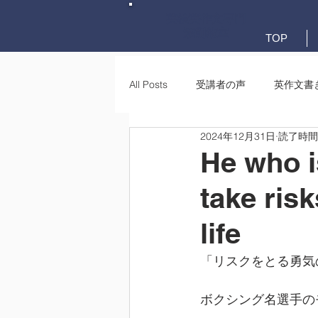
英検英作文専門
添削教室
TOP
All Posts
受講者の声
英作文書
2024年12月31日
読了時間:
英作文書き方(文法)
要約・e-
He who i
take ris
life
「リスクをとる勇気
ボクシング名選手の