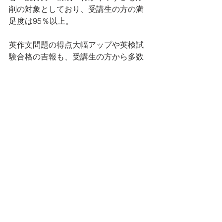
削の対象としており、受講生の方の満
足度は95％以上。
英作文問題の得点大幅アップや英検試
験合格の吉報も、受講生の方から多数
頂いています。
コストパフォーマンスが非常に優れ、
費用は英作文添削にかかるだけ。
添削内容は非常に充実しており、手書
き英作文も受付けていますので、英検
試験本番に近い試験対策となります。
又、入会金・維持費・その他一切の費
用は不要です。
完全無料の体験英作文添削をHPにて受
付中です。     