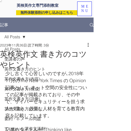
英検英作文専門
添削教室
ME
NU
無料体験添削の申し込みはこちら
記事
All Posts
2023年11月26日
読了時間: 3分
All Posts
英検英作文 書き方のコツ
受講者の声
やヒント
英作文書き方のヒント
少し古くて心苦しいのですが､2018年
英作文書き方(内容)
11月のThe New York Times の Opinion 
記事として､ネット空間の安全性につい
英作文書き方(構成)
ての記事が掲載されており、その中
英作文書き方(語彙)
で、サイバーセキュリティーを担う求
人が増え、必要な人材を育てる教育内
英作文書き方(文法)
容を記載しています。
要約・e-メール問題
ていねいな英作文添削
記事のタイトルが "Thinking like 