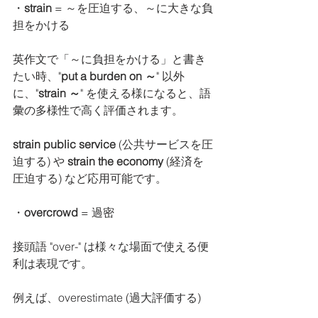
・
strain
 = ～を圧迫する、～に大きな負
担をかける
英作文で「～に負担をかける」と書き
たい時、"
put a burden on ～
" 以外
に、"
strain ～
" を使える様になると、語
彙の多様性で高く評価されます。
strain public service
 (公共サービスを圧
迫する) や
 strain the economy
 (経済を
圧迫する) など応用可能です。
・
overcrowd
 = 過密
接頭語 "over-" は様々な場面で使える便
利は表現です。
例えば、overestimate (過大評価する)