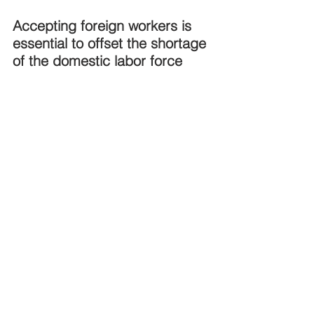
Accepting foreign workers is 
essential to offset the shortage 
of the domestic labor force 
and maintain the country's 
economic prosperity.
domestic labor force 
(国内労働力) と 
prosperity
 (繁栄) を上手く組み合せて、
英検の採点官に「時事英語を使いこな
せている」という印象を与える一文で
す。
offset
 (相殺する) の代わりに、
cope 
with the shortage
 (不足に対処する) など
も使う事ができます。
まとめ：ニュース英語を