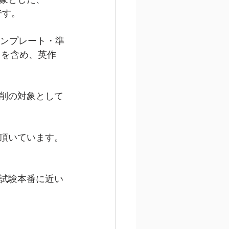
です。
テンプレート・準
トを含め、英作
削の対象として
頂いています。
試験本番に近い