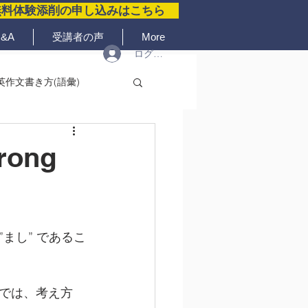
無料体験添削の申し込みはこちら
&A
受講者の声
More
ログイン
英作文書き方(語彙)
wrong
まし” であるこ
では、考え方