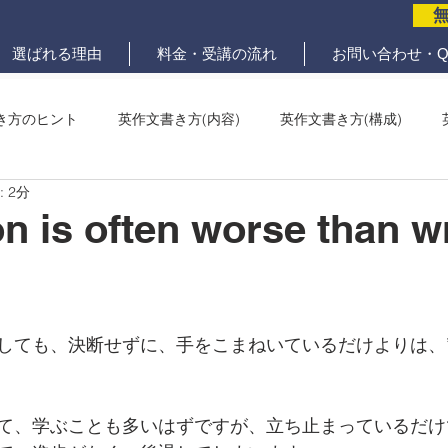
選ばれる理由
料金・受講の流れ
お問い合わせ・Q
き方のヒント
英作文書き方(内容)
英作文書き方(構成)
 2分
メール問題
ていねいな英作文添削
on is often worse than 
しても、決断せずに、手をこまねいているだけよりは、”
て、学ぶことも多いはずですが、立ち止まっているだけ