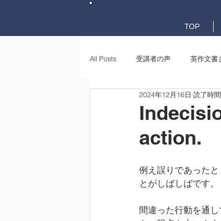
英検英作文専門
添削教室
TOP
All Posts
受講者の声
英作文書
2024年12月16日
読了時間:
英作文書き方(文法)
要約・e-
Indecisi
action.
例え誤りであったと
とがしばしばです。
間違った行動を通し