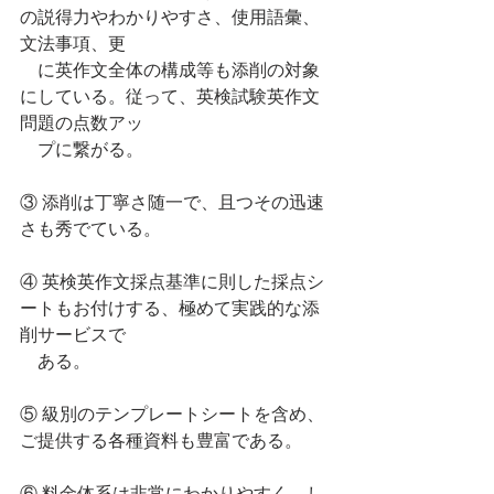
の説得力やわかりやすさ、使用語彙、
文法事項、更
　に英作文全体の構成等も添削の対象
にしている。従って、英検試験英作文
問題の点数アッ
　プに繋がる。
③ 添削は丁寧さ随一で、且つその迅速
さも秀でている。
④ 英検英作文採点基準に則した採点シ
ートもお付けする、極めて実践的な添
削サービスで
　ある。
⑤ 級別のテンプレートシートを含め、
ご提供する各種資料も豊富である。
⑥ 料金体系は非常にわかりやすく、し