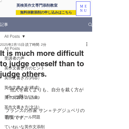
英検英作文専門
添削教室
ME
NU
無料体験添削の申し込みはこちら
記事
All Posts
2025年2月15日
読了時間: 2分
All Posts
It is much more difficult
受講者の声
to judge oneself than to
英作文書き方のヒント
judge others.
英作文書き方(内容)
英作文書き方(構成)
「他人を裁くよりも、自分を裁く方が
ずっと難しい。」
英作文書き方(語彙)
英作文書き方(文法)
フランスの作家 サン＝テグジュベリの
要約・e-メール問題
言葉です。
ていねいな英作文添削