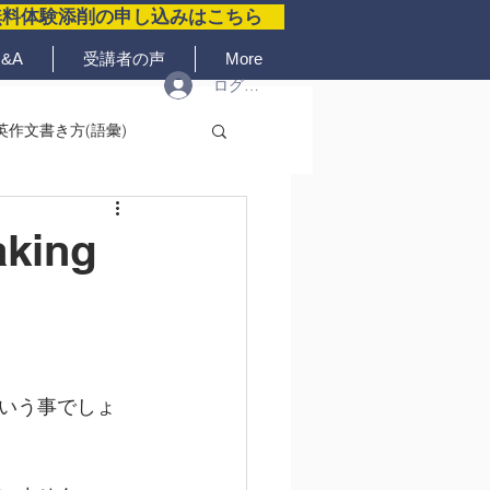
無料体験添削の申し込みはこちら
&A
受講者の声
More
ログイン
英作文書き方(語彙)
aking
いう事でしょ