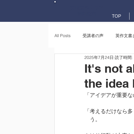
英検英作文専門
添削教室
TOP
All Posts
受講者の声
英作文書
2025年7月24日
読了時間:
英作文書き方(文法)
要約・e-
It's not 
the idea
「アイデアが重要な
「考えるだけなら多
　う。