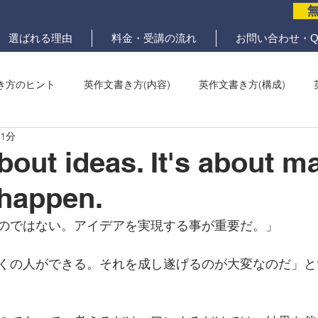
選ばれる理由
料金・受講の流れ
お問い合わせ・Q
き方のヒント
英作文書き方(内容)
英作文書き方(構成)
 1分
メール問題
ていねいな英作文添削
about ideas. It's about m
 happen.
のではない。アイデアを実現する事が重要だ。」
くの人ができる。それを成し遂げるのが大変なのだ」と