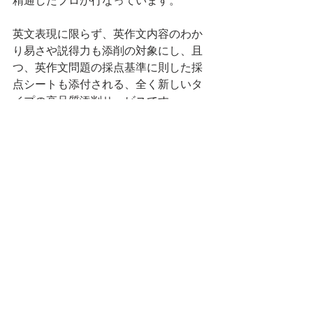
英文表現に限らず、英作文内容のわか
り易さや説得力も添削の対象にし、且
つ、英作文問題の採点基準に則した採
点シートも添付される、全く新しいタ
イプの高品質添削サービスです。
英検英作文問題得点アップを目的とし
た、英文内容・作文構成・使用語彙・
文法表現などを改善できる、極めて実
践的且つ幅広い添削サービスを提供し
ています。
英検1級用テンプレート・準1級用テン
プレート・2級用テンプレート・準2級
用テンプレート・3級用テンプレートを
はじめ、日本英語検定協会の英作文解
答例の解説資料もご提供可能で、英作