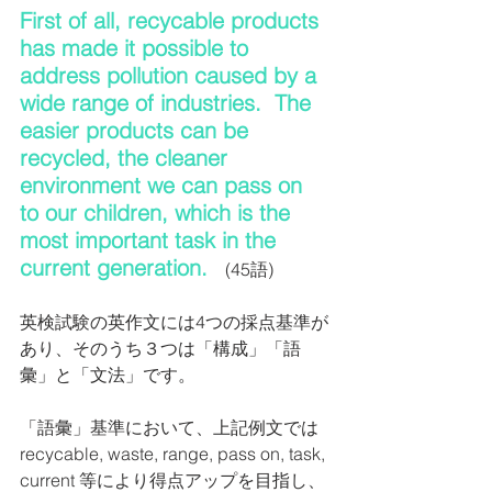
First of all, recycable products 
has made it possible to 
address pollution caused by a 
wide range of industries.  The 
easier products can be 
recycled, the cleaner 
environment we can pass on 
to our children, which is the 
most important task in the 
current generation.
    (45語)
英検試験の英作文には4つの採点基準が
あり、そのうち３つは「構成」「語
彙」と「文法」です。
「語彙」基準において、上記例文では 
recycable, waste, range, pass on, task, 
current 等により得点アップを目指し、