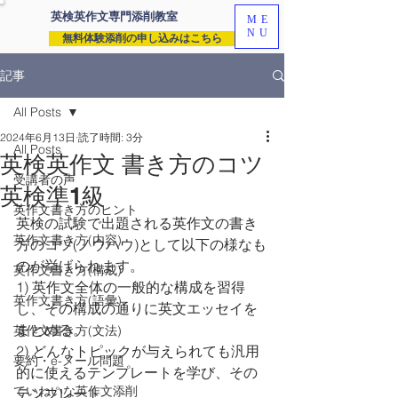
英検英作文専門
添削教室
ME
NU
無料体験添削の申し込みはこちら
記事
All Posts
2024年6月13日
読了時間: 3分
All Posts
英検英作文 書き方のコツ
受講者の声
英検準1級
英作文書き方のヒント
英検の試験で出題される英作文の書き
英作文書き方(内容)
方のコツ(ノウハウ)として以下の様なも
のが挙げられます。
英作文書き方(構成)
1) 英作文全体の一般的な構成を習得
英作文書き方(語彙)
し、その構成の通りに英文エッセイを
まとめる。
英作文書き方(文法)
2) どんなトピックが与えられても汎用
要約・e-メール問題
的に使えるテンプレートを学び、その
ていねいな英作文添削
テンプレート