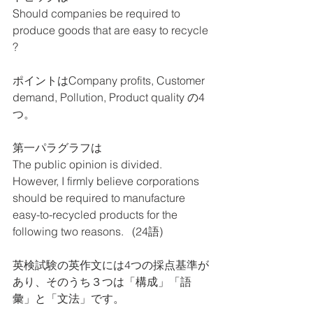
Should companies be required to 
produce goods that are easy to recycle 
?
ポイントはCompany profits, Customer 
demand, Pollution, Product quality の4
つ。
第一パラグラフは
The public opinion is divided.  
However, I firmly believe corporations 
should be required to manufacture 
easy-to-recycled products for the 
following two reasons.   (24語)
英検試験の英作文には4つの採点基準が
あり、そのうち３つは「構成」「語
彙」と「文法」です。