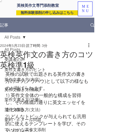
英検英作文専門
添削教室
ME
NU
無料体験添削の申し込みはこちら
記事
All Posts
2024年5月23日
読了時間: 3分
All Posts
英検英作文の書き方のコツ
受講者の声
英検準1級
英作文書き方のヒント
英検の試験で出題される英作文の書き
英作文書き方(内容)
方のコツ(ノウハウ)として以下の様なも
のが挙げられます。
英作文書き方(構成)
1) 英作文全体の一般的な構成を習得
英作文書き方(語彙)
し、その構成の通りに英文エッセイを
まとめる。
英作文書き方(文法)
2) どんなトピックが与えられても汎用
要約・e-メール問題
的に使えるテンプレートを学び、その
ていねいな英作文添削
テンプレート