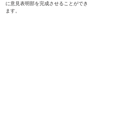
に意見表明部を完成させることができ
ます。
英検英作文専門添削教室は、英検1級、
英検準1級、英検2級、英検準2級、英検
3級のライティング対策を専門としてお
ります。 
講師は英検1級を保持した、英検英作文
添削のプロが行なっております。