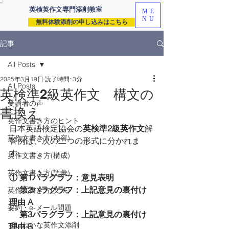
英検英作文専門
添削教室
ME
NU
無料体験添削の申し込みはこちら
記事
All Posts
2025年3月19日
読了時間: 3分
All Posts
英検準2級英作文 構文の
受講者の声
書換え
英作文書き方のヒント
日本英語検定協会の
英検準2級英作文
解
英作文書き方(内容)
答例は、次の二つの形式に分かれま
す。
英作文書き方(構成)
英作文書き方(語彙)
① 第1パラグラフ：意見表明
　 第2パラグラフ：上記意見の裏付け
英作文書き方(文法)
理由 A
要約・e-メール問題
     第3パラグラフ：上記意見の裏付け
ていねいな英作文添削
理由 B