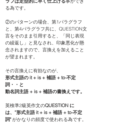
ラフは定型的に早く仕上げる
事ができ
る為です。
②のパターンの場合、第1パラグラフ
と、第4パラグラフ共に、QUESTION文
言をそのまま引用すると、「同じ表現
の繰返し」と見なされ、印象悪化が懸
念されますので、言換えを加えること
が望まれます。
その言換えに有効なのが、
形式主語の it + is + 補語 + to-不定
詞・・と
動名詞主語 + is + 補語の書換えです。
英検準2級英作文の
QUESTION に
は、”形式主語 it + is + 補語 + to-不定
詞"
 がかなりの頻度で使われる為です。