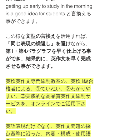
getting up early to study in the morning 
is a good idea for students と言換える
事ができます。
この様な
文型の言換え
を活用すれば、
「同じ表現の繰返し」を避け
ながら、
第1・第4パラグラフを早く仕上げる事
ができ、結果的に、英作文を早く完成
させる事ができます。
英検英作文専門添削教室の、英検1級合
格者による、①ていねい、②わかりや
すい、③実践的な高品質英作文添削サ
ービスを、オンラインでご活用下さ
い。
英語表現だけでなく、英作文問題の採
点基準に沿った、内容・構成・使用語