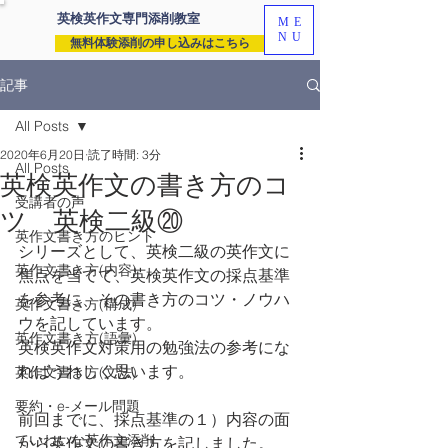
英検英作文専門
添削教室
ME
NU
無料体験添削の申し込みはこちら
記事
All Posts
2020年6月20日
読了時間: 3分
All Posts
英検英作文の書き方のコ
受講者の声
ツ 英検二級⑳
英作文書き方のヒント
シリーズとして、英検二級の英作文に
英作文書き方(内容)
焦点を当てて、英検英作文の採点基準
を参考に、その書き方のコツ・ノウハ
英作文書き方(構成)
ウを記しています。
英作文書き方(語彙)
英検英作文対策用の勉強法の参考にな
ればうれしく思います。
英作文書き方(文法)
要約・e-メール問題
前回までに、採点基準の１）内容の面
ていねいな英作文添削
から英作文の書き方を記しました。